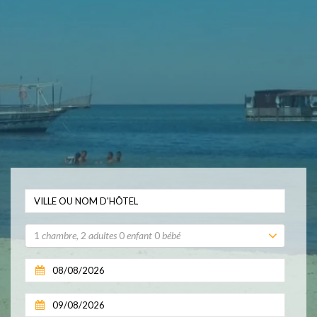
1
chambre
,
2
adultes
0
enfant
0
bébé