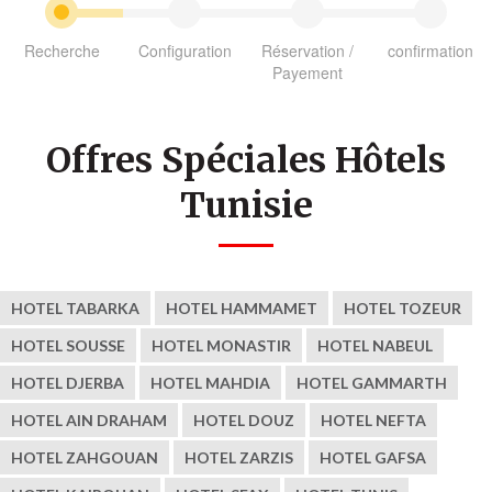
Recherche
Configuration
Réservation /
confirmation
Payement
Offres Spéciales Hôtels
Tunisie
HOTEL TABARKA
HOTEL HAMMAMET
HOTEL TOZEUR
HOTEL SOUSSE
HOTEL MONASTIR
HOTEL NABEUL
HOTEL DJERBA
HOTEL MAHDIA
HOTEL GAMMARTH
HOTEL AIN DRAHAM
HOTEL DOUZ
HOTEL NEFTA
HOTEL ZAHGOUAN
HOTEL ZARZIS
HOTEL GAFSA