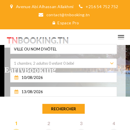
Avenue Abi Alhassan Allakhmi
+216 54 752 752
contact@tnbooking.tn
Espace Pro
1
chambre
,
2
adultes
0
enfant
0
bébé
EarlyBooking
1
2
3
4