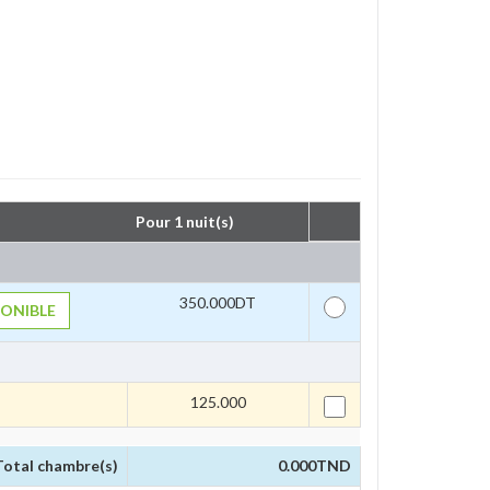
Pour 1 nuit(s) 
350.000DT
ONIBLE
125.000 
Total chambre(s)
0.000
TND