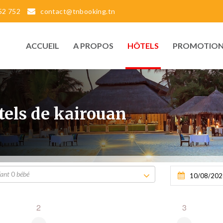
52 752
contact@tnbooking.tn
ACCUEIL
A PROPOS
HÔTELS
PROMOTION
tels de kairouan
fant
0
bébé
2
3