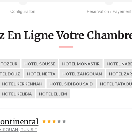
Configuration
Réservation / Payement
z En Ligne Votre Chambre
 TOZEUR
HOTEL SOUSSE
HOTEL MONASTIR
HOTEL NAB
TEL DOUZ
HOTEL NEFTA
HOTEL ZAHGOUAN
HOTEL ZAR
HOTEL KERKENNAH
HOTEL SIDI BOU SAID
HOTEL TATAOU
HOTEL KELIBIA
HOTEL EL JEM
ontinental
AIROUAN , TUNISIE