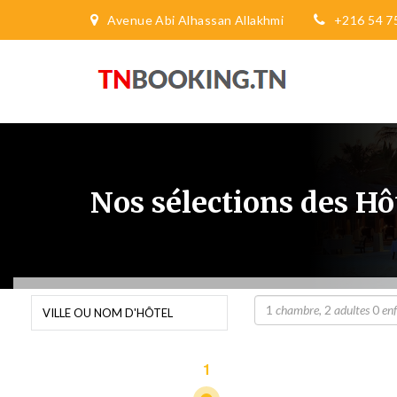
Avenue Abi Alhassan Allakhmi
+216 54 7
Nos sélections des Hô
1
chambre
,
2
adultes
0
en
1