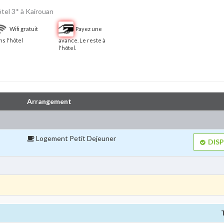
tel 3* à Kairouan
Wifi gratuit
Payez une
s l'hôtel
avance. Le reste à
l'hôtel.
Arrangement
Logement Petit Dejeuner 
DISP