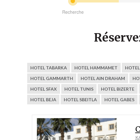
Recherche
Réserve
HOTEL TABARKA
HOTEL HAMMAMET
HOTEL
HOTEL GAMMARTH
HOTEL AIN DRAHAM
HO
HOTEL SFAX
HOTEL TUNIS
HOTEL BIZERTE
HOTEL BEJA
HOTEL SBEITLA
HOTEL GABES
C
K