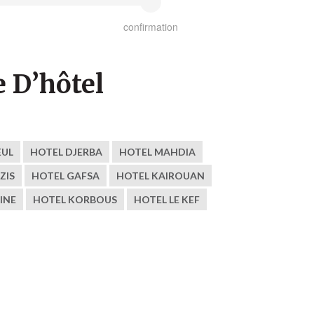
confirmation
 D’hôtel
EUL
HOTEL DJERBA
HOTEL MAHDIA
ZIS
HOTEL GAFSA
HOTEL KAIROUAN
INE
HOTEL KORBOUS
HOTEL LE KEF