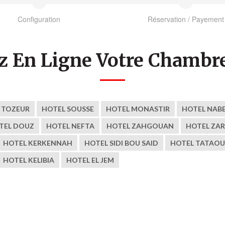
Configuration
Réservation / Payement
z En Ligne Votre Chambre
 TOZEUR
HOTEL SOUSSE
HOTEL MONASTIR
HOTEL NAB
TEL DOUZ
HOTEL NEFTA
HOTEL ZAHGOUAN
HOTEL ZAR
HOTEL KERKENNAH
HOTEL SIDI BOU SAID
HOTEL TATAOU
HOTEL KELIBIA
HOTEL EL JEM