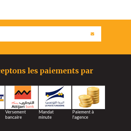
eptons les paiements par
Versement
Mandat
Paiement à
bancaire
minute
l'agence