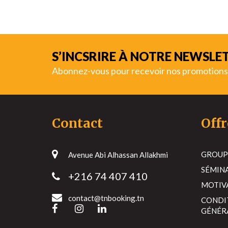
S’INCSRIRE À NOTRE NEWSLE
Abonnez-vous pour recevoir nos promotions
Contact
Offr
GROUP
Avenue Abi Alhassan Allakhmi
SÉMIN
+216 74 407 410
MOTIV
contact@tnbooking.tn
CONDI
GÉNÉR