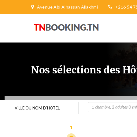
Avenue Abi Alhassan Allakhmi
+216 54 7
Nos sélections des Hô
1
chambre
,
2
adultes
0
en
1