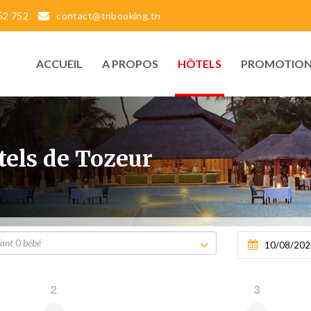
52 752
contact@tnbooking.tn
ACCUEIL
A PROPOS
HÔTELS
PROMOTION
tels de Tozeur
fant
0
bébé
2
3