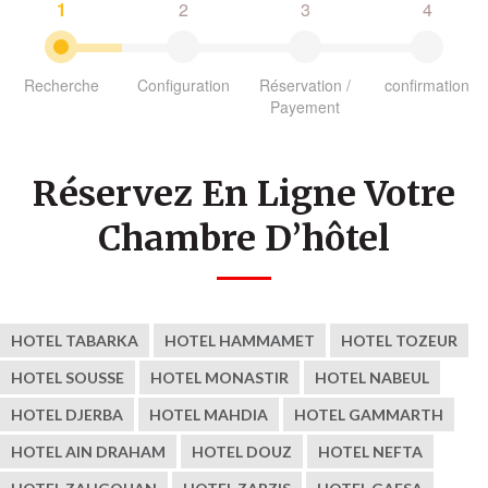
1
2
3
4
Recherche
Configuration
Réservation /
confirmation
Payement
Réservez En Ligne Votre
Chambre D’hôtel
HOTEL TABARKA
HOTEL HAMMAMET
HOTEL TOZEUR
HOTEL SOUSSE
HOTEL MONASTIR
HOTEL NABEUL
HOTEL DJERBA
HOTEL MAHDIA
HOTEL GAMMARTH
HOTEL AIN DRAHAM
HOTEL DOUZ
HOTEL NEFTA