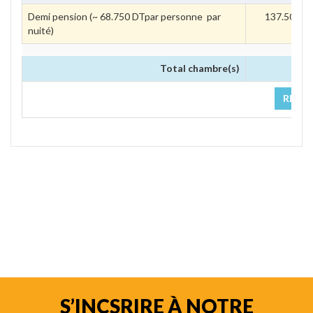
Demi pension (~ 68.750 DTpar personne par 
137.500 
nuité)
Total chambre(s)
0.00
RÉSER
S’INCSRIRE À NOTRE