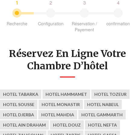
1
2
3
4
Recherche
Configuration
Réservation /
confirmation
Payement
Réservez En Ligne Votre
Chambre D’hôtel
HOTEL TABARKA
HOTEL HAMMAMET
HOTEL TOZEUR
HOTEL SOUSSE
HOTEL MONASTIR
HOTEL NABEUL
HOTEL DJERBA
HOTEL MAHDIA
HOTEL GAMMARTH
HOTEL AIN DRAHAM
HOTEL DOUZ
HOTEL NEFTA